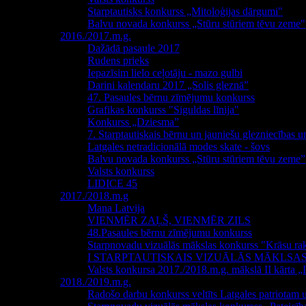
Starptautisks konkurss „Mitoloģijas dārgumi"
Balvu novada konkurss „Stūru stūriem tēvu zeme"
2016./2017.m.g.
Dažādā pasaule 2017
Rudens prieks
Iepazīsim lielo ceļotāju - mazo gulbi
Darini kalendaru 2017 „Solis gleznā”
47. Pasaules bērnu zīmējumu konkurss
Grafikas konkurss "Siguldas līnija"
Konkurss „Dziesma”
7. Starptautiskais bērnu un jauniešu glezniecības 
Latgales netradicionālā modes skate - šovs
Balvu novada konkurss „Stūru stūriem tēvu zeme”
Valsts konkurss
LIDICE 45
2017./2018.m.g
Mana Latvija
VIENMĒR ZAĻŠ, VIENMĒR ZILS
48.Pasaules bērnu zīmējumu konkurss
Starpnovadu vizuālās mākslas konkurss "Krāsu rak
I STARPTAUTISKAIS VIZUĀLĀS MĀKLSA
Valsts konkursa 2017./2018.m.g. mākslā II kārta „Il
2018./2019.m.g.
Radošo darbu konkurss veltīts Latgales patriota