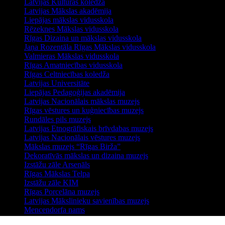
Latvijas Kultūras koledža
Latvijas Mākslas akadēmija
Liepājas mākslas vidusskola
Rēzeknes Mākslas vidusskola
Rīgas Dizaina un mākslas vidusskola
Jaņa Rozentāla Rīgas Mākslas vidusskola
Valmieras Mākslas vidusskola
Rīgas Amatniecības vidusskola
Rīgas Celtniecības koledža
Latvijas Universitāte
Liepājas Pedagoģijas akadēmija
Latvijas Nacionālais mākslas muzejs
Rīgas vēstures un kuģniecības muzejs
Rundāles pils muzejs
Latvijas Etnogrāfiskais brīvdabas muzejs
Latvijas Nacionālais vēstures muzejs
Mākslas muzejs “Rīgas Birža”
Dekoratīvās mākslas un dizaina muzejs
Izstāžu zāle Arsenāls
Rīgas Mākslas Telpa
Izstāžu zāle KIM
Rīgas Porcelāna muzejs
Latvijas Mākslinieku savienības muzejs
Mencendorfa nams
Rīgas Jūgendstila muzejs