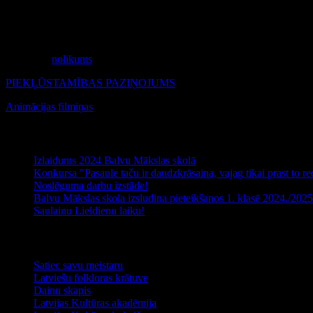
Konk
ursu organizē : Aizputes Mākslas skola un Mārtiņa Freimaņa fo
Konkursa uzdevums:
1. Rosināt audzēkņos pētīt kustību, to daudzveidību un iespēju to attēl
2. Veicinā
t māku attēl
ot kustību, sajūtas un noskaņu savā darbā vien
Konkursa
nolikums
PIEKĻŪSTAMĪBAS PAZIŅOJUMS
Animācijas filmiņas
Jaunākie raksti
Izlaidums 2024 Balvu Mākslas skolā
Konkursa "Pasaule taču ir daudzkrāsaina, vajag tikai prast to red
Noslēguma darbu izstāde!
Balvu Mākslas skola izsludina pieteikšanos 1. klasē 2024./20
Saulainu Lieldienu laiku!
Noderīga informācija
Satiec savu meistaru
Latviešu folkloras krātuve
Dainu skapis
Latvijas Kultūras akadēmija