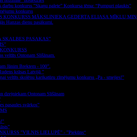
as nozīmīte” noslēdzies
las darbu konkurss ”Skaņu palete” Konkursa tēma: “Pumpuri plaukts”
zīmējumu konkurss
AS KONKURSS MĀKSLINIEKA ĢEDERTA ELIASA MĪKLU MI
nājās Hanzas dienu pasākumi.
 SKALBES PASAKAS”
MS”
S KONKURSS
as veltīts Ontonam Slišānam.
kam Jānim Brektem - 100”.
Rudens krāsas Latvijā ”
ņai veltīts skolēnu karikatūru zīmējumu konkurss „Pa - smejies!”
m un dzejniekam Ontonam Slišānam
”
s pasaules svārkos”
UMS
a!"
āsts”
RSS ”VILNIS LIELUPĒ” - ”Piekūns“