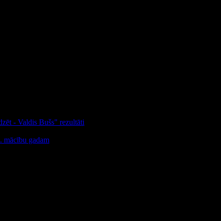
nds
ot.
ā no konkursā piedāvātajām tehnikām.
zēt - Valdis Bušs" rezultāti
25. mācību gadam