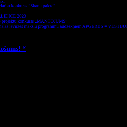
BA”
s darbu konkurss ”Skaņu palete”
“
s „LIDICE 2023
došo projektu konkurss „MANTOJUMS”
esionālās ievirzes mākslu programmu audzēkņiem APĢĒRBS = VĒSTĪJ
košums! “
ehnisko iemaņu apguvi, radošo ideju daudzveidību, pašizteiksmi, māku r