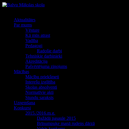
Izvēlne
Aktualitātes
Par mums
Vēsture
Kā mūs atrast
Vadība
Pedagogi
Radošie darbi
Tehniskie darbinieki
Akreditācija
Pašvērtējuma ziņojums
Mācības
Mācību priekšmeti
Interešu izglītība
Skolas absolventi
Normatīvie akti
Stundu saraksts
Uzņemšana
Konkursi
2015./2016.m.g.
Dažādā pasaule 2015
Brīnumpuķe manā rudens dārzā
Valsts konkurss