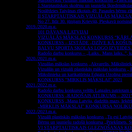
Starpnovadu vizuālās mākslas konkursss „Pateicīb
1.Starptautiskais skolēnu un jauniešu šķiedrmāks
Noslēdzies Taivānas rīkotais 49. Pasaules bērnu 
II STARPTAUTISKAIS VIZUĀLĀS MĀKLS
No 27. līdz 30. jūnijam Krievijā, Pleskavā norisi
2019./2020.m.g.
101 DĀVANA LATVIJAI
VIZUĀLĀS MĀKSLAS KONKURSS “KĀRĻA
KONKURSS – IZSTĀDE „DZĪVE KĀ KOŠU
BALVU SPORTA SKOLAS LOGO IZVEIDE
Radošo darbu konkurss – „Laiks.. Mans laiks..”, k
2020./2021.m.g.
Vizuālas mākslas konkurss „Akvarelis. Mākslinie
Vizuālās un vizuāli plastiskās mākslas konkurss „ 
Mākslinieka un karikatūrista Edgara Ozoliņa piemi
KONKURSS "MIRKLIS MĀKSLAI" 2021
2021./2022.m.g.
Radošo darbu konkurss veltīts Latgales patriota
KONKURSS „RADOŠAIS ATLIKUMS – 2021
KONKURSS „Mana Latvija, dadzītis mazs, Ieķērie
„MIRKLIS MĀKSLAI” KONKURSA NOLIK
2022./2023.m.g.
Vizuāli plastiskās mākslas konkurss ,,Tu esi Latvij
Bērnu un jauniešu radošā konkursa „Priekšmets. St
VI STARPTAUTISKAIS GLEZNOŠANAS KONKU