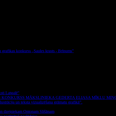
un grafikas konkurss „Saules krasts - Brīnums”
sti Latgalē"
S KONKURSS MĀKSLINIEKA ĢEDERTA ELIASA MĪKLU MIN
ustrācija un teksta vizualizēšana grāmatu grafikā”.
m un dzejniekam Ontonam Slišānam