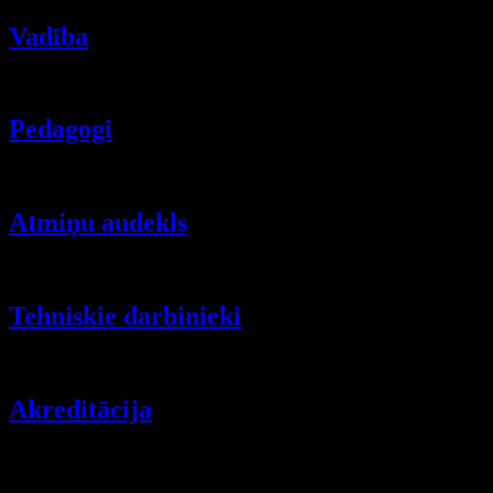
Vadība
Rakstu skaits:
1
Pedagogi
Rakstu skaits:
1
Atmiņu audekls
Rakstu skaits:
1
Tehniskie darbinieki
Rakstu skaits:
1
Akreditācija
Rakstu skaits:
1