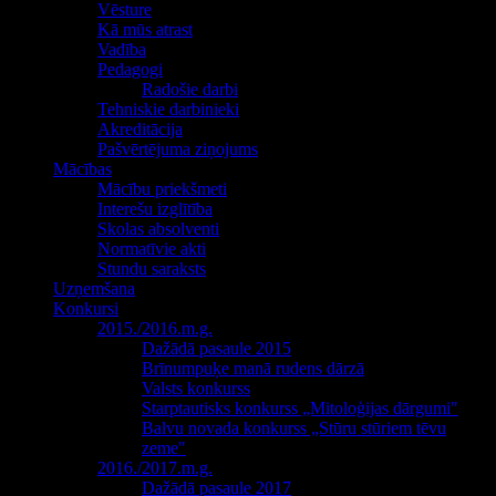
Vēsture
Kā mūs atrast
Vadība
Pedagogi
Radošie darbi
Tehniskie darbinieki
Akreditācija
Pašvērtējuma ziņojums
Mācības
Mācību priekšmeti
Interešu izglītība
Skolas absolventi
Normatīvie akti
Stundu saraksts
Uzņemšana
Konkursi
2015./2016.m.g.
Dažādā pasaule 2015
Brīnumpuķe manā rudens dārzā
Valsts konkurss
Starptautisks konkurss „Mitoloģijas dārgumi"
Balvu novada konkurss „Stūru stūriem tēvu
zeme"
2016./2017.m.g.
Dažādā pasaule 2017