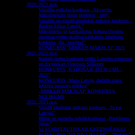
2020./2021.m.g.
Vizuālas mākslas konkurss „Akvarelis.
Māksliniekam Jānim Brektem - 100”.
Vizuālās un vizuāli plastiskās mākslas konkurss „
Rudens krāsas Latvijā ”
Mākslinieka un karikatūrista Edgara Ozoliņa
piemiņai veltīts skolēnu karikatūru zīmējumu
konkurss „Pa - smejies!”
KONKURSS "MIRKLIS MĀKSLAI" 2021
2021./2022.m.g.
Radošo darbu konkurss veltīts Latgales patriotam
un dzejniekam Ontonam Slišānam
KONKURSS „RADOŠAIS ATLIKUMS –
2021”
KONKURSS „Mana Latvija, dadzītis mazs,
Ieķēries pasaules svārkos”
„MIRKLIS MĀKSLAI” KONKURSA
NOLIKUMS
2022./2023.m.g.
Vizuāli plastiskās mākslas konkurss ,,Tu esi
Latvija!"
Bērnu un jauniešu radošā konkursa „Priekšmets.
Stāsts”
VI STARPTAUTISKAIS GLEZNOŠANAS
KONKURSS ”VILNIS LIELUPĒ” - ”Piekūns“