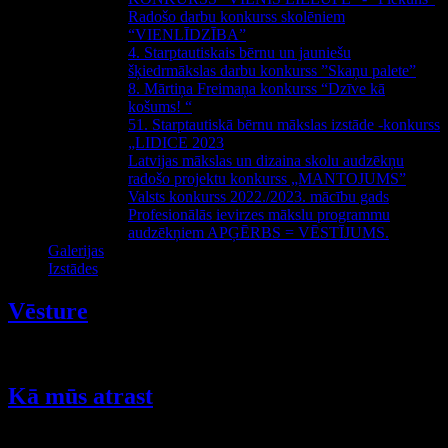
Radošo darbu konkurss skolēniem
“VIENLĪDZĪBA”
4. Starptautiskais bērnu un jauniešu
šķiedrmākslas darbu konkurss ”Skaņu palete”
8. Mārtiņa Freimaņa konkurss “Dzīve kā
košums! “
51. Starptautiskā bērnu mākslas izstāde -konkurss
„LIDICE 2023
Latvijas mākslas un dizaina skolu audzēkņu
radošo projektu konkurss „MANTOJUMS”
Valsts konkurss 2022./2023. mācību gads
Profesionālās ievirzes mākslu programmu
audzēkņiem APĢĒRBS = VĒSTĪJUMS.
Galerijas
Izstādes
Vēsture
Rakstu skaits:
1
Kā mūs atrast
Rakstu skaits:
1