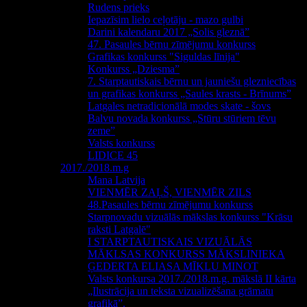
Rudens prieks
Iepazīsim lielo ceļotāju - mazo gulbi
Darini kalendaru 2017 „Solis gleznā”
47. Pasaules bērnu zīmējumu konkurss
Grafikas konkurss "Siguldas līnija"
Konkurss „Dziesma”
7. Starptautiskais bērnu un jauniešu glezniecības
un grafikas konkurss „Saules krasts - Brīnums”
Latgales netradicionālā modes skate - šovs
Balvu novada konkurss „Stūru stūriem tēvu
zeme”
Valsts konkurss
LIDICE 45
2017./2018.m.g
Mana Latvija
VIENMĒR ZAĻŠ, VIENMĒR ZILS
48.Pasaules bērnu zīmējumu konkurss
Starpnovadu vizuālās mākslas konkurss "Krāsu
raksti Latgalē"
I STARPTAUTISKAIS VIZUĀLĀS
MĀKLSAS KONKURSS MĀKSLINIEKA
ĢEDERTA ELIASA MĪKLU MINOT
Valsts konkursa 2017./2018.m.g. mākslā II kārta
„Ilustrācija un teksta vizualizēšana grāmatu
grafikā”.