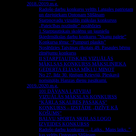
2018./2019.m.g.
Radošo darbu konkurss veltīts Latgales patriotam
un dzejniekam Ontonam Slišānam
Starpnovadu vizuālās mākslas konkursss
„Pateicības nozīmīte” noslēdzies
1.Starptautiskais skolēnu un jauniešu
šķiedrmākslas darbu konkurss ”Skaņu palete”
Konkursa tēma: “Pumpuri plaukts”
Noslēdzies Taivānas rīkotais 49. Pasaules bērnu
zīmējumu konkurss
II STARPTAUTISKAIS VIZUĀLĀS
MĀKLSAS KONKURSS MĀKSLINIEKA
ĢEDERTA ELIASA MĪKLU MINOT
No 27. līdz 30. jūnijam Krievijā, Pleskavā
norisinājās Hanzas dienu pasākumi.
2019./2020.m.g.
101 DĀVANA LATVIJAI
VIZUĀLĀS MĀKSLAS KONKURSS
“KĀRĻA SKALBES PASAKAS”
KONKURSS – IZSTĀDE „DZĪVE KĀ
KOŠUMS”
BALVU SPORTA SKOLAS LOGO
IZVEIDES KONKURSS
Radošo darbu konkurss – „Laiks.. Mans laiks..”,
kas veltīts Ontonam Slišānam.