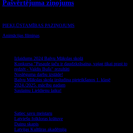
Pašvērtējuma ziņojums
Rakstu skaits:
1
PIEKĻŪSTAMĪBAS PAZIŅOJUMS
Animācijas filmiņas
Jaunākie raksti
Izlaidums 2024 Balvu Mākslas skolā
Konkursa "Pasaule taču ir daudzkrāsaina, vajag tikai prast to
redzēt - Valdis Bušs" rezultāti
Noslēguma darbu izstāde!
Balvu Mākslas skola izsludina pieteikšanos 1. klasē
2024./2025. mācību gadam
Saulainu Lieldienu laiku!
Noderīga informācija
Satiec savu meistaru
Latviešu folkloras krātuve
Dainu skapis
Latvijas Kultūras akadēmija