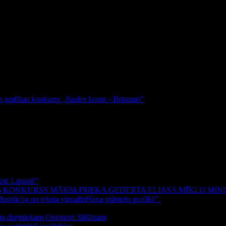
un grafikas konkurss „Saules krasts - Brīnums”
sti Latgalē"
S KONKURSS MĀKSLINIEKA ĢEDERTA ELIASA MĪKLU MIN
ustrācija un teksta vizualizēšana grāmatu grafikā”.
m un dzejniekam Ontonam Slišānam