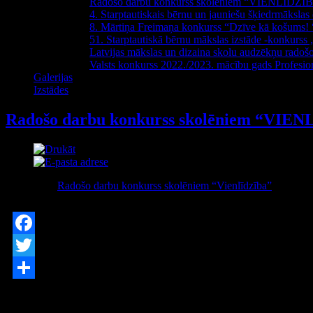
Radošo darbu konkurss skolēniem “VIENLĪDZĪ
4. Starptautiskais bērnu un jauniešu šķiedrmāksla
8. Mārtiņa Freimaņa konkurss “Dzīve kā košums! 
51. Starptautiskā bērnu mākslas izstāde -konkurs
Latvijas mākslas un dizaina skolu audzēkņu ra
Valsts konkurss 2022./2023. mācību gads Prof
Galerijas
Izstādes
Radošo darbu konkurss skolēniem “VIE
Kategorija:
Radošo darbu konkurss skolēniem “Vienlīdzība”
Publicēts Otrdiena, 06 Decembris 2022
Facebook
Twitter
Share
Konkursu organizē Latvijas Republikas Labklājības ministrija. Konkursa mērķis