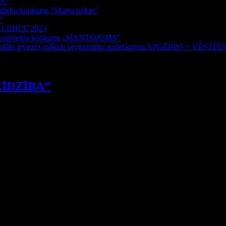
BA”
s darbu konkurss ”Skaņu palete”
“
s „LIDICE 2023
došo projektu konkurss „MANTOJUMS”
esionālās ievirzes mākslu programmu audzēkņiem APĢĒRBS = VĒSTĪJ
NLĪDZĪBA”
 ir veicināt sabiedrības, īpaši jauniešu, izpratni par cilvēkiem ar garīga raks