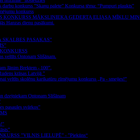
as nozīmīte” noslēdzies
las darbu konkurss ”Skaņu palete” Konkursa tēma: “Pumpuri plaukts”
zīmējumu konkurss
AS KONKURSS MĀKSLINIEKA ĢEDERTA ELIASA MĪKLU MI
nājās Hanzas dienu pasākumi.
 SKALBES PASAKAS”
MS”
S KONKURSS
as veltīts Ontonam Slišānam.
kam Jānim Brektem - 100”.
Rudens krāsas Latvijā ”
ņai veltīts skolēnu karikatūru zīmējumu konkurss „Pa - smejies!”
m un dzejniekam Ontonam Slišānam
”
s pasaules svārkos”
UMS
a!"
āsts”
RSS ”VILNIS LIELUPĒ” - ”Piekūns“