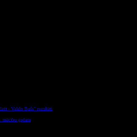
egrēties sabiedrībā.
nu-radoso-darbu-konkursa-vienlidziba/
. Skolotāja Liene Šaicāne.
zēt - Valdis Bušs" rezultāti
25. mācību gadam