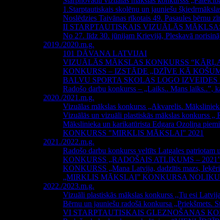
Starpnovadu vizuālās mākslas konkursss „Pateicīb
1.Starptautiskais skolēnu un jauniešu šķiedrmāks
Noslēdzies Taivānas rīkotais 49. Pasaules bērnu 
II STARPTAUTISKAIS VIZUĀLĀS MĀKLS
No 27. līdz 30. jūnijam Krievijā, Pleskavā norisi
2019./2020.m.g.
101 DĀVANA LATVIJAI
VIZUĀLĀS MĀKSLAS KONKURSS “KĀRĻA
KONKURSS – IZSTĀDE „DZĪVE KĀ KOŠU
BALVU SPORTA SKOLAS LOGO IZVEIDE
Radošo darbu konkurss – „Laiks.. Mans laiks..”, k
2020./2021.m.g.
Vizuālas mākslas konkurss „Akvarelis. Mākslinie
Vizuālās un vizuāli plastiskās mākslas konkurss „ 
Mākslinieka un karikatūrista Edgara Ozoliņa piemi
KONKURSS "MIRKLIS MĀKSLAI" 2021
2021./2022.m.g.
Radošo darbu konkurss veltīts Latgales patriota
KONKURSS „RADOŠAIS ATLIKUMS – 2021
KONKURSS „Mana Latvija, dadzītis mazs, Ieķērie
„MIRKLIS MĀKSLAI” KONKURSA NOLIK
2022./2023.m.g.
Vizuāli plastiskās mākslas konkurss ,,Tu esi Latvij
Bērnu un jauniešu radošā konkursa „Priekšmets. St
VI STARPTAUTISKAIS GLEZNOŠANAS KONKU