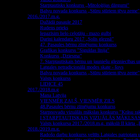
Starptautisks konkurss „Mitoloģijas dārgumi"
Balvu novada konkurss „Stūru stūriem tēvu zeme"
2016./2017.m.g.
Dažādā pasaule 2017
Rudens prieks
Iepazīsim lielo ceļotāju - mazo gulbi
Darini kalendaru 2017 „Solis gleznā”
47. Pasaules bērnu zīmējumu konkurss
Grafikas konkurss "Siguldas līnija"
Konkurss „Dziesma”
7. Starptautiskais bērnu un jauniešu glezniecības 
Latgales netradicionālā modes skate - šovs
Balvu novada konkurss „Stūru stūriem tēvu zeme”
Valsts konkurss
LIDICE 45
2017./2018.m.g
Mana Latvija
VIENMĒR ZAĻŠ, VIENMĒR ZILS
48.Pasaules bērnu zīmējumu konkurss
Starpnovadu vizuālās mākslas konkurss "Krāsu rak
I STARPTAUTISKAIS VIZUĀLĀS MĀKLSA
Valsts konkursa 2017./2018.m.g. mākslā II kārta „Il
2018./2019.m.g.
Radošo darbu konkurss veltīts Latgales patriota