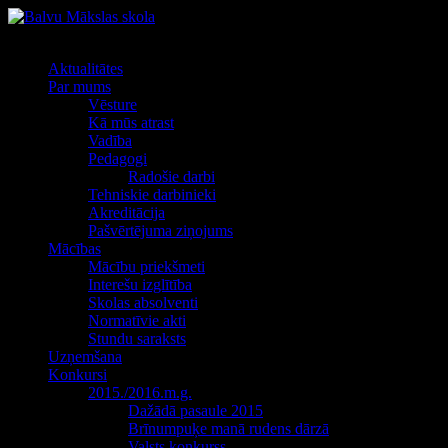
Izvēlne
Aktualitātes
Par mums
Vēsture
Kā mūs atrast
Vadība
Pedagogi
Radošie darbi
Tehniskie darbinieki
Akreditācija
Pašvērtējuma ziņojums
Mācības
Mācību priekšmeti
Interešu izglītība
Skolas absolventi
Normatīvie akti
Stundu saraksts
Uzņemšana
Konkursi
2015./2016.m.g.
Dažādā pasaule 2015
Brīnumpuķe manā rudens dārzā
Valsts konkurss