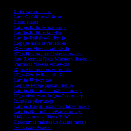
Noderīga informācija
Satiec savu meistaru
Latviešu folkloras krātuve
Dainu skapis
Latvijas Kultūras akadēmija
Latvijas Kultūras koledža
Latvijas Mākslas akadēmija
Liepājas mākslas vidusskola
Rēzeknes Mākslas vidusskola
Rīgas Dizaina un mākslas vidusskola
Jaņa Rozentāla Rīgas Mākslas vidusskola
Valmieras Mākslas vidusskola
Rīgas Amatniecības vidusskola
Rīgas Celtniecības koledža
Latvijas Universitāte
Liepājas Pedagoģijas akadēmija
Latvijas Nacionālais mākslas muzejs
Rīgas vēstures un kuģniecības muzejs
Rundāles pils muzejs
Latvijas Etnogrāfiskais brīvdabas muzejs
Latvijas Nacionālais vēstures muzejs
Mākslas muzejs “Rīgas Birža”
Dekoratīvās mākslas un dizaina muzejs
Izstāžu zāle Arsenāls