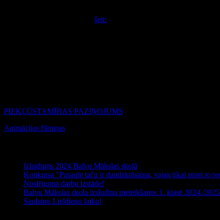
ārpusģimenes aprūpē esošiem vai bijušiem bērniem, viņu ikdienu un vēlmi int
Konkursa nolikumu skatīties
šeit:
https://vienlidziba.lv/
https://vienlidziba.lv/labklajibas-ministrija-pazino-uzvaretajus-skole
No Balvu Mākslas skolas konkursā piedalās 7.klases skolniece Nadīna Strupka
PIEKĻŪSTAMĪBAS PAZIŅOJUMS
Animācijas filmiņas
Jaunākie raksti
Izlaidums 2024 Balvu Mākslas skolā
Konkursa "Pasaule taču ir daudzkrāsaina, vajag tikai prast to red
Noslēguma darbu izstāde!
Balvu Mākslas skola izsludina pieteikšanos 1. klasē 2024./20
Saulainu Lieldienu laiku!