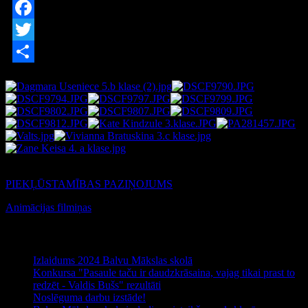
Facebook
Twitter
Share
AdmirorGallery 4.5.0
, author/s
Vasiljevski
&
Kekeljevic
.
PIEKĻŪSTAMĪBAS PAZIŅOJUMS
Animācijas filmiņas
Jaunākie raksti
Izlaidums 2024 Balvu Mākslas skolā
Konkursa "Pasaule taču ir daudzkrāsaina, vajag tikai prast to
redzēt - Valdis Bušs" rezultāti
Noslēguma darbu izstāde!