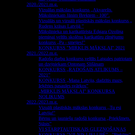
2020./2021.m.g.
Vizuālas mākslas konkurss „Akvarelis.
Māksliniekam Jānim Brektem - 100”.
Vizuālās un vizuāli plastiskās mākslas konkurss „
Rudens krāsas Latvijā ”
Mākslinieka un karikatūrista Edgara Ozoliņa
piemiņai veltīts skolēnu karikatūru zīmējumu
konkurss „Pa - smejies!”
KONKURSS "MIRKLIS MĀKSLAI" 2021
2021./2022.m.g.
Radošo darbu konkurss veltīts Latgales patriotam
un dzejniekam Ontonam Slišānam
KONKURSS „RADOŠAIS ATLIKUMS –
2021”
KONKURSS „Mana Latvija, dadzītis mazs,
Ieķēries pasaules svārkos”
„MIRKLIS MĀKSLAI” KONKURSA
NOLIKUMS
2022./2023.m.g.
Vizuāli plastiskās mākslas konkurss ,,Tu esi
Latvija!"
Bērnu un jauniešu radošā konkursa „Priekšmets.
Stāsts”
VI STARPTAUTISKAIS GLEZNOŠANAS
KONKURSS ”VILNIS LIELUPĒ” - ”Piekūns“