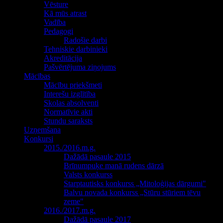
Vēsture
Kā mūs atrast
Vadība
Pedagogi
Radošie darbi
Tehniskie darbinieki
Akreditācija
Pašvērtējuma ziņojums
Mācības
Mācību priekšmeti
Interešu izglītība
Skolas absolventi
Normatīvie akti
Stundu saraksts
Uzņemšana
Konkursi
2015./2016.m.g.
Dažādā pasaule 2015
Brīnumpuķe manā rudens dārzā
Valsts konkurss
Starptautisks konkurss „Mitoloģijas dārgumi"
Balvu novada konkurss „Stūru stūriem tēvu
zeme"
2016./2017.m.g.
Dažādā pasaule 2017