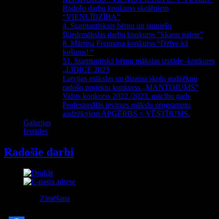
Radošo darbu konkurss skolēniem
“VIENLĪDZĪBA”
4. Starptautiskais bērnu un jauniešu
šķiedrmākslas darbu konkurss ”Skaņu palete”
8. Mārtiņa Freimaņa konkurss “Dzīve kā
košums! “
51. Starptautiskā bērnu mākslas izstāde -konkurss
„LIDICE 2023
Latvijas mākslas un dizaina skolu audzēkņu
radošo projektu konkurss „MANTOJUMS”
Valsts konkurss 2022./2023. mācību gads
Profesionālās ievirzes mākslu programmu
audzēkņiem APĢĒRBS = VĒSTĪJUMS.
Galerijas
Izstādes
Radošie darbi
Kategorija:
Zīmēšana
Publicēts Ceturtdiena, 14 Janvāris 2016