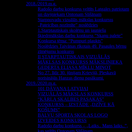
2018./2019.m.g.
Radošo darbu konkurss veltīts Latgales patriotam
un dzejniekam Ontonam Slišānam
Starpnovadu vizuālās mākslas konkursss
„Pateicības nozīmīte” noslēdzies
1.Starptautiskais skolēnu un jauniešu
šķiedrmākslas darbu konkurss ”Skaņu palete”
Konkursa tēma: “Pumpuri plaukts”
Noslēdzies Taivānas rīkotais 49. Pasaules bērnu
zīmējumu konkurss
II STARPTAUTISKAIS VIZUĀLĀS
MĀKLSAS KONKURSS MĀKSLINIEKA
ĢEDERTA ELIASA MĪKLU MINOT
No 27. līdz 30. jūnijam Krievijā, Pleskavā
norisinājās Hanzas dienu pasākumi.
2019./2020.m.g.
101 DĀVANA LATVIJAI
VIZUĀLĀS MĀKSLAS KONKURSS
“KĀRĻA SKALBES PASAKAS”
KONKURSS – IZSTĀDE „DZĪVE KĀ
KOŠUMS”
BALVU SPORTA SKOLAS LOGO
IZVEIDES KONKURSS
Radošo darbu konkurss – „Laiks.. Mans laiks..”,
kas veltīts Ontonam Slišānam.