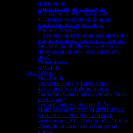
Rudens prieks
Iepazīsim lielo ceļotāju - mazo gulbi
Darini kalendaru 2017 „Solis gleznā”
47. Pasaules bērnu zīmējumu konkurss
Grafikas konkurss "Siguldas līnija"
Konkurss „Dziesma”
7. Starptautiskais bērnu un jauniešu glezniecības
un grafikas konkurss „Saules krasts - Brīnums”
Latgales netradicionālā modes skate - šovs
Balvu novada konkurss „Stūru stūriem tēvu
zeme”
Valsts konkurss
LIDICE 45
2017./2018.m.g
Mana Latvija
VIENMĒR ZAĻŠ, VIENMĒR ZILS
48.Pasaules bērnu zīmējumu konkurss
Starpnovadu vizuālās mākslas konkurss "Krāsu
raksti Latgalē"
I STARPTAUTISKAIS VIZUĀLĀS
MĀKLSAS KONKURSS MĀKSLINIEKA
ĢEDERTA ELIASA MĪKLU MINOT
Valsts konkursa 2017./2018.m.g. mākslā II kārta
„Ilustrācija un teksta vizualizēšana grāmatu
grafikā”.