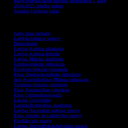
Balvu Mākslas skola izsludina pieteikšanos 1. klasē
2024./2025. mācību gadam
Saulainu Lieldienu laiku!
Noderīga informācija
Satiec savu meistaru
Latviešu folkloras krātuve
Dainu skapis
Latvijas Kultūras akadēmija
Latvijas Kultūras koledža
Latvijas Mākslas akadēmija
Liepājas mākslas vidusskola
Rēzeknes Mākslas vidusskola
Rīgas Dizaina un mākslas vidusskola
Jaņa Rozentāla Rīgas Mākslas vidusskola
Valmieras Mākslas vidusskola
Rīgas Amatniecības vidusskola
Rīgas Celtniecības koledža
Latvijas Universitāte
Liepājas Pedagoģijas akadēmija
Latvijas Nacionālais mākslas muzejs
Rīgas vēstures un kuģniecības muzejs
Rundāles pils muzejs
Latvijas Etnogrāfiskais brīvdabas muzejs