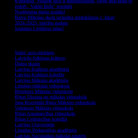
Konkursa "Pasaule taču ir daudzkrāsaina, vajag tikai prast to
redzēt - Valdis Bušs" rezultāti
Noslēguma darbu izstāde!
Balvu Mākslas skola izsludina pieteikšanos 1. klasē
2024./2025. mācību gadam
Saulainu Lieldienu laiku!
Noderīga informācija
Satiec savu meistaru
Latviešu folkloras krātuve
Dainu skapis
Latvijas Kultūras akadēmija
Latvijas Kultūras koledža
Latvijas Mākslas akadēmija
Liepājas mākslas vidusskola
Rēzeknes Mākslas vidusskola
Rīgas Dizaina un mākslas vidusskola
Jaņa Rozentāla Rīgas Mākslas vidusskola
Valmieras Mākslas vidusskola
Rīgas Amatniecības vidusskola
Rīgas Celtniecības koledža
Latvijas Universitāte
Liepājas Pedagoģijas akadēmija
Latvijas Nacionālais mākslas muzejs