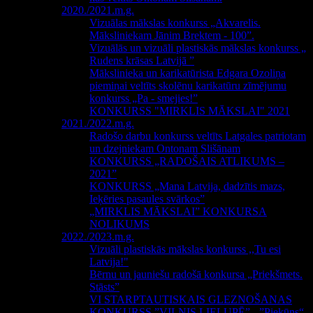
2020./2021.m.g.
Vizuālas mākslas konkurss „Akvarelis.
Māksliniekam Jānim Brektem - 100”.
Vizuālās un vizuāli plastiskās mākslas konkurss „
Rudens krāsas Latvijā ”
Mākslinieka un karikatūrista Edgara Ozoliņa
piemiņai veltīts skolēnu karikatūru zīmējumu
konkurss „Pa - smejies!”
KONKURSS "MIRKLIS MĀKSLAI" 2021
2021./2022.m.g.
Radošo darbu konkurss veltīts Latgales patriotam
un dzejniekam Ontonam Slišānam
KONKURSS „RADOŠAIS ATLIKUMS –
2021”
KONKURSS „Mana Latvija, dadzītis mazs,
Ieķēries pasaules svārkos”
„MIRKLIS MĀKSLAI” KONKURSA
NOLIKUMS
2022./2023.m.g.
Vizuāli plastiskās mākslas konkurss ,,Tu esi
Latvija!"
Bērnu un jauniešu radošā konkursa „Priekšmets.
Stāsts”
VI STARPTAUTISKAIS GLEZNOŠANAS
KONKURSS ”VILNIS LIELUPĒ” - ”Piekūns“