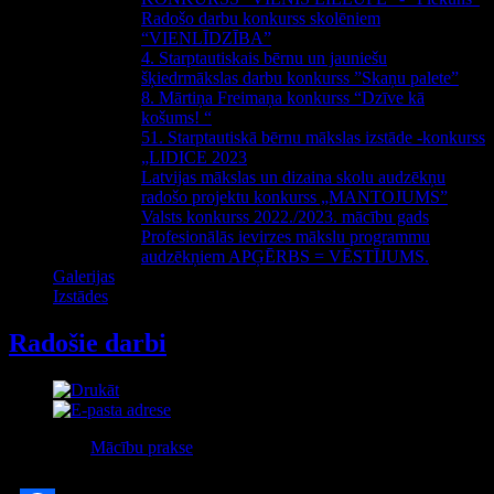
Radošo darbu konkurss skolēniem
“VIENLĪDZĪBA”
4. Starptautiskais bērnu un jauniešu
šķiedrmākslas darbu konkurss ”Skaņu palete”
8. Mārtiņa Freimaņa konkurss “Dzīve kā
košums! “
51. Starptautiskā bērnu mākslas izstāde -konkurss
„LIDICE 2023
Latvijas mākslas un dizaina skolu audzēkņu
radošo projektu konkurss „MANTOJUMS”
Valsts konkurss 2022./2023. mācību gads
Profesionālās ievirzes mākslu programmu
audzēkņiem APĢĒRBS = VĒSTĪJUMS.
Galerijas
Izstādes
Radošie darbi
Kategorija:
Mācību prakse
Publicēts Ceturtdiena, 06 Oktobris 2016