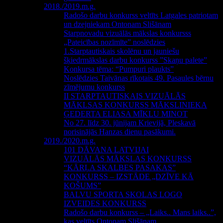
2018./2019.m.g.
Radošo darbu konkurss veltīts Latgales patriotam
un dzejniekam Ontonam Slišānam
Starpnovadu vizuālās mākslas konkursss
„Pateicības nozīmīte” noslēdzies
1.Starptautiskais skolēnu un jauniešu
šķiedrmākslas darbu konkurss ”Skaņu palete”
Konkursa tēma: “Pumpuri plaukts”
Noslēdzies Taivānas rīkotais 49. Pasaules bērnu
zīmējumu konkurss
II STARPTAUTISKAIS VIZUĀLĀS
MĀKLSAS KONKURSS MĀKSLINIEKA
ĢEDERTA ELIASA MĪKLU MINOT
No 27. līdz 30. jūnijam Krievijā, Pleskavā
norisinājās Hanzas dienu pasākumi.
2019./2020.m.g.
101 DĀVANA LATVIJAI
VIZUĀLĀS MĀKSLAS KONKURSS
“KĀRĻA SKALBES PASAKAS”
KONKURSS – IZSTĀDE „DZĪVE KĀ
KOŠUMS”
BALVU SPORTA SKOLAS LOGO
IZVEIDES KONKURSS
Radošo darbu konkurss – „Laiks.. Mans laiks..”,
kas veltīts Ontonam Slišānam.