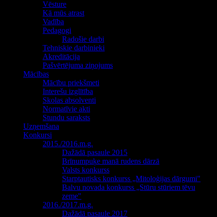
Vēsture
Kā mūs atrast
Vadība
Pedagogi
Radošie darbi
Tehniskie darbinieki
Akreditācija
Pašvērtējuma ziņojums
Mācības
Mācību priekšmeti
Interešu izglītība
Skolas absolventi
Normatīvie akti
Stundu saraksts
Uzņemšana
Konkursi
2015./2016.m.g.
Dažādā pasaule 2015
Brīnumpuķe manā rudens dārzā
Valsts konkurss
Starptautisks konkurss „Mitoloģijas dārgumi"
Balvu novada konkurss „Stūru stūriem tēvu
zeme"
2016./2017.m.g.
Dažādā pasaule 2017