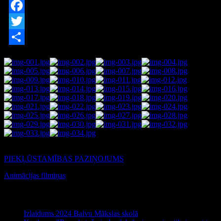
Facebook
Twitter
Share
AdmirorGallery 4.5.0
, author/s
Vasiljevski
&
Kekeljevic
.
PIEKĻŪSTAMĪBAS PAZIŅOJUMS
Animācijas filmiņas
Jaunākie raksti
Izlaidums 2024 Balvu Mākslas skolā