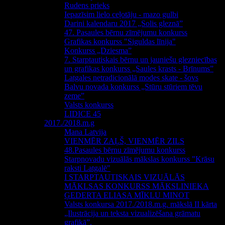
Rudens prieks
Iepazīsim lielo ceļotāju - mazo gulbi
Darini kalendaru 2017 „Solis gleznā”
47. Pasaules bērnu zīmējumu konkurss
Grafikas konkurss "Siguldas līnija"
Konkurss „Dziesma”
7. Starptautiskais bērnu un jauniešu glezniecības
un grafikas konkurss „Saules krasts - Brīnums”
Latgales netradicionālā modes skate - šovs
Balvu novada konkurss „Stūru stūriem tēvu
zeme”
Valsts konkurss
LIDICE 45
2017./2018.m.g
Mana Latvija
VIENMĒR ZAĻŠ, VIENMĒR ZILS
48.Pasaules bērnu zīmējumu konkurss
Starpnovadu vizuālās mākslas konkurss "Krāsu
raksti Latgalē"
I STARPTAUTISKAIS VIZUĀLĀS
MĀKLSAS KONKURSS MĀKSLINIEKA
ĢEDERTA ELIASA MĪKLU MINOT
Valsts konkursa 2017./2018.m.g. mākslā II kārta
„Ilustrācija un teksta vizualizēšana grāmatu
grafikā”.